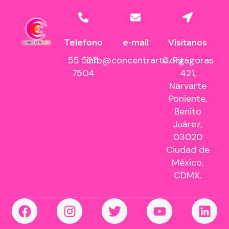
Telefono
e-mail
Visítanos
55 5211
info@concentrarte.org
C. Pitágoras
7504
421,
Narvarte
Poniente,
Benito
Juárez,
03020
Ciudad de
México,
CDMX.
F
I
T
Y
L
a
n
w
o
i