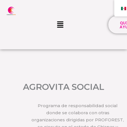
Ir
al
contenido
Menú
QU
AY
AGROVITA SOCIAL
Programa de responsabilidad social
donde se colabora con otras
organizaciones dirigidas por PROFOREST,
se ejecuta en el estado de Chiapas y