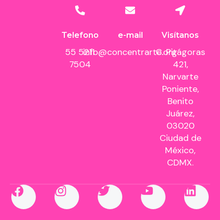
Telefono
e-mail
Visítanos
55 5211
info@concentrarte.org
C. Pitágoras
7504
421,
Narvarte
Poniente,
Benito
Juárez,
03020
Ciudad de
México,
CDMX.
F
I
T
Y
L
a
n
w
o
i
c
s
i
u
n