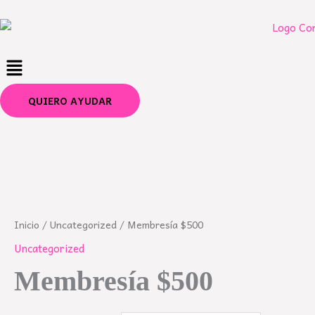
Ir
al
contenido
Menú
QUIERO AYUDAR
Membresía
$500
cantidad
Inicio
/
Uncategorized
/ Membresía $500
Uncategorized
Membresía $500