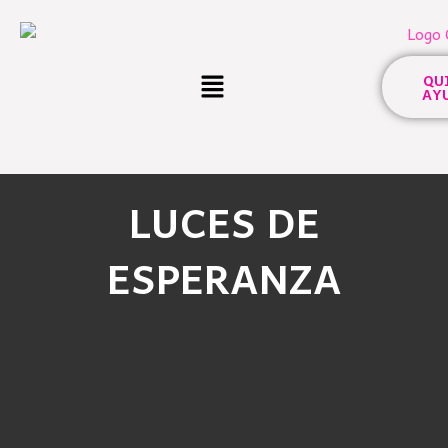
Ir
al
contenido
Menú
QU
AY
LUCES DE
ESPERANZA