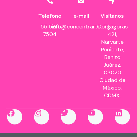
Telefono
e-mail
Visítanos
55 5211
info@concentrarte.org
C. Pitágoras
7504
421,
Narvarte
Poniente,
Benito
Juárez,
03020
Ciudad de
México,
CDMX.
F
I
T
Y
L
a
n
w
o
i
c
s
i
u
n
e
t
t
t
k